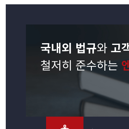
국내외 법규
와
고
철저히 준수하는