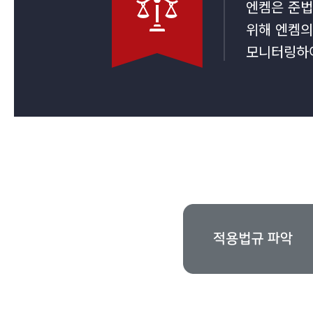
엔켐은 준법
위해 엔켐의
모니터링하여