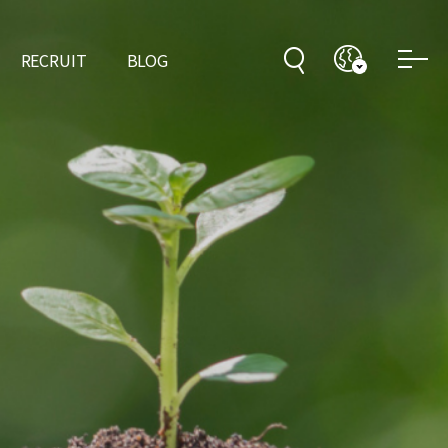
RECRUIT
BLOG
표
 이니셔티브
사
아오시는 길
인사제도
인재육성
이해관계자 고충처리
채용정보
채용공고