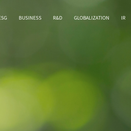
ESG
BUSINESS
R&D
GLOBALIZATION
IR
업비전
SG 결의문
원스톱 서비스
환경안전보건
ESG 정책
공시
연구소 소개
전해액 사업
연혁
ESG Report, Certificates
IR 자료실
특허&수상 현황
GLOBALIZATION
개발현황
NMP 재생사업
주가
공지 & 보도
비전과 목
CI
글로벌
고객
찾