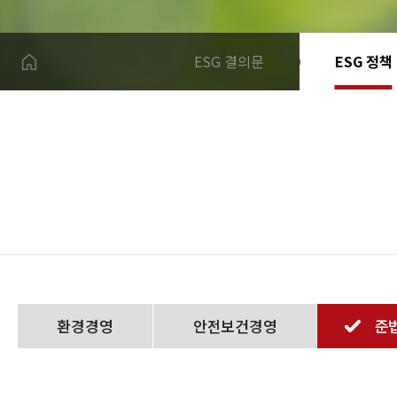
ESG 결의문
ESG 정책
환경경영
안전보건경영
준