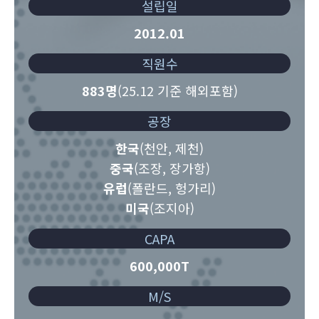
설립일
2012.01
직원수
883명
(25.12 기준 해외포함)
공장
한국
(천안, 제천)
중국
(조장, 장가항)
유럽
(폴란드, 헝가리)
미국
(조지아)
CAPA
600,000T
M/S