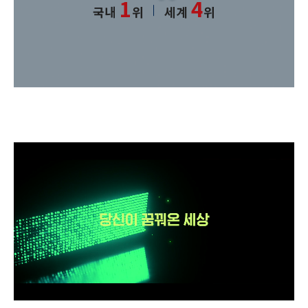
1
4
국내
위
세계
위