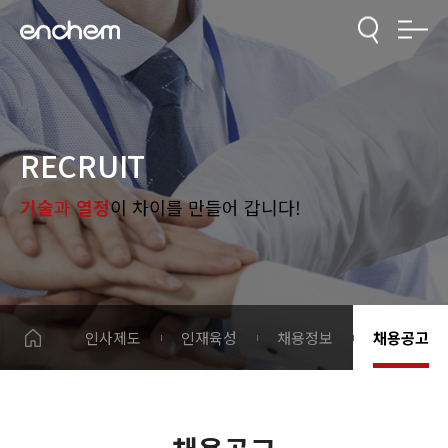
RECRUIT
기술
과
열정
이 차이를 만들어 갑니다!
인사제도
인재육성
채용정보
채용공고