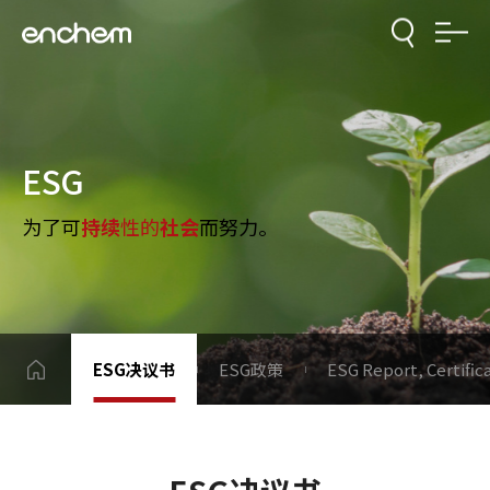
ESG
为了可
持续
性的
社会
而努力。
ESG决议书
ESG政策
ESG Report, Certific