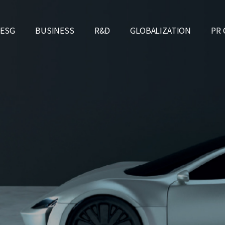
ESG
BUSINESS
R&D
GLOBALIZATION
PR
业长远目标
ESG决议书
一站式服务
ESG政策
环境安全保健
电解液项目
研究所介绍
ESG Report, Certificates
发展历程
披露
GLOBALIZATION
NMP 再生业务
开发情况
IR
专利与奖项
股票
长远目标
全球
顾客
注
C