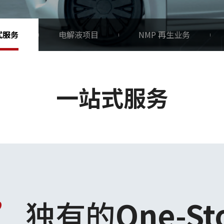
式服务
电解液项目
NMP 再生业务
一站式服务
M’
独有的
One-St