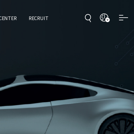
 CENTER
RECRUIT
和短期目标
倡议
意 & 报道
I
发展历程
利害关系人信访处理
人事制度
人才培养
招聘信息