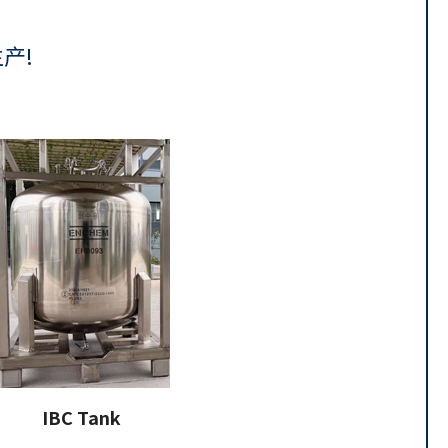
产!
IBC Tank