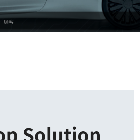
顾客
op Solution