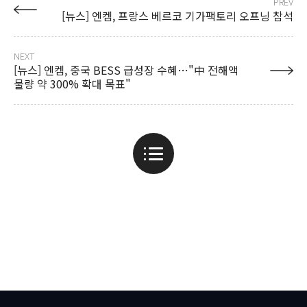
PREV
[뉴스] 엔켐, 프랑스 베르코 기가팩토리 오프닝 참석
NEXT
[뉴스] 엔켐, 중국 BESS 급성장 수혜…"中 전해액
물량 약 300% 확대 목표"