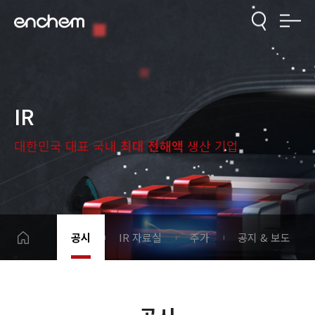
IR
대한민국 대표 국내
최대 전해액
생산 기업
공시
IR 자료실
주가
공지 & 보도